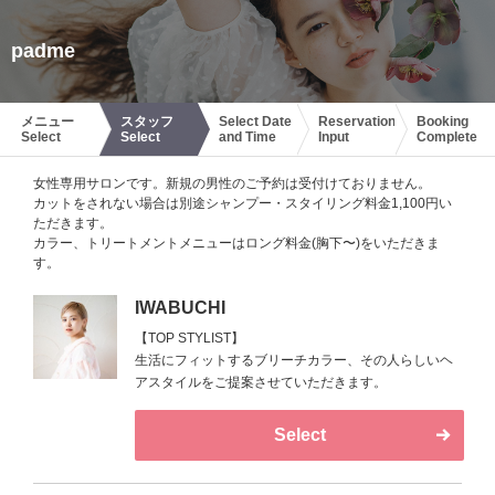
padme
メニュー
スタッフ
Select Date
Reservation
Booking
Select
Select
and Time
Input
Complete
女性専用サロンです。新規の男性のご予約は受付けておりません。
カットをされない場合は別途シャンプー・スタイリング料金1,100円い
ただきます。
カラー、トリートメントメニューはロング料金(胸下〜)をいただきま
す。
IWABUCHI
【TOP STYLIST】
生活にフィットするブリーチカラー、その人らしいヘ
アスタイルをご提案させていただきます。
Select