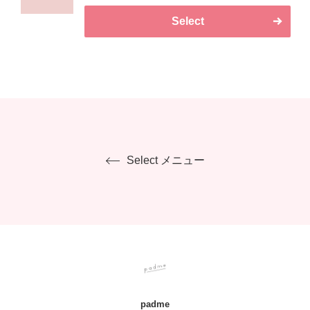
Select
Select メニュー
padme