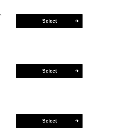
っ
Select
Select
Select