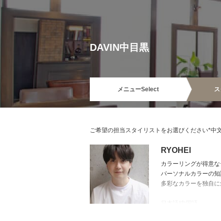
DAVIN中目黒
メニュー
Select
ス
ご希望の担当スタイリストをお選びください*中文服
RYOHEI
カラーリングが得意な
パーソナルカラーの知
多彩なカラーを独自に
日本語/中国語