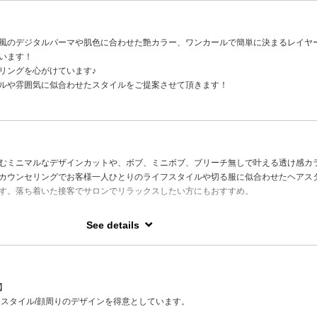
風のデジタルパーマや肌色に合わせた艶カラー、ワンカールで簡単に決まるレイヤ
います！
リングを心がけています♪
ルや雰囲気に似合わせたスタイルをご提案させて頂きます！
むミニマルなデザインカットや、ボブ、ミニボブ、ブリーチ無しで叶える透け感カ
カウンセリングでお客様一人ひとりのライフスタイルや切る服に似合わせたヘアス
す。落ち着いた接客でサロンでリラックスしたい方にもおすすめ。
See details
】
ースタイル/顔周りのデザインを得意としています。