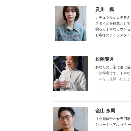
指名料+2200
及川 楓
ナチュラルなコテ巻き
スタイルを得意として
明るく丁寧なカウンセ
お客様のライフスタイ
松岡葉月
あなたの日常に溶け込
ーが得意です。丁寧な
イルをご提供いたしま
指名料+1100
日本語
金山 永周
【小顔似合わせ専門家
ショートヘア/レイヤ