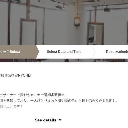
タッフ
Select
Select Date and Time
Reservation
I
務請指定RYOHEI
デザイナーで撮影やセミナー講師多数担当。
識を熟知しており、一人ひとり違った肌や瞳の色から最も似合う色を診断し、
創り上げます！
See details