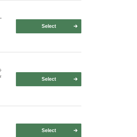
ー
Select
ラ
タ
Select
Select