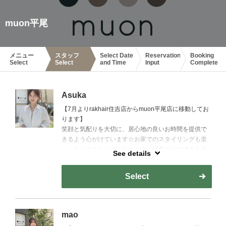
muon平尾
メニュー
スタッフ
Select Date
Reservation
Booking
Select
Select
and Time
Input
Complete
Asuka
【7月よりrakhair住吉店からmuon平尾店に移動してお
ります】
笑顔と気配りを大切に、居心地の良いお時間を提供で
きるよう心がけています☆お家でのスタイリングも楽
に、ライフスタイルに合わせてご提案させて頂きます
See details
(^^)
Select
mao