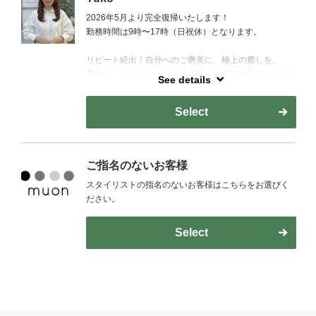
2026年5月より完全復帰いたします！
勤務時間は9時〜17時（日祝休）となります。
リピート続出！自分へのご褒美に、極上の癒しを。
理想のヘアーとネイルを計画的に(^^)髪の毛のお悩みも
See details
長年培った知識と技術で簡単に巻くだけでも決まるカ
ット◎やメンズのWAXやジェルをつけるだけでも簡単
Select
セット◎カラーの色落ちまでこだわった薬剤選定をし
ます！爪の小さなお悩みも一緒に解決していきましょ
う！お家での簡単なお手入れ方法もお伝えします(^^)
ご指名のないお客様
スタイリストの指名のないお客様はこちらをお選びく
ださい。
Select