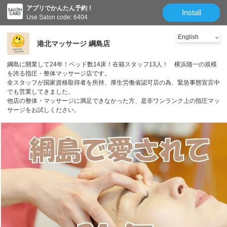
アプリでかんたん予約！
Install
Use Salon code: 6404
港北マッサージ 綱島店
綱島に開業して24年！ベッド数14床！在籍スタッフ13人！ 横浜随一の規模
を誇る指圧・整体マッサージ店です。
全スタッフが国家資格取得者を所持、厚生労働省認可店の為、緊急事態宣言中
でも営業してきました。
他店の整体・マッサージに満足できなかった方、是非ワンランク上の指圧マッ
サージをお試しください。