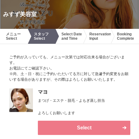
みすず美容室
メニュー
スタッフ
Select Date
Reservation
Booking
Select
Select
and Time
Input
Complete
ご予約が入っていても、メニュー次第では対応出来る場合がございま
す。
お電話にてご確認下さい。
※尚、土・日・祝にご予約いただいてる方に対して急遽予約変更をお願
いする場合がありますが、その際はよろしくお願いいたします。
マヨ
まつげ・エステ・脱毛・よもぎ蒸し担当
よろしくお願いします
Select