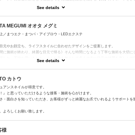
See details
ックス、自分はもう変わらないって諦める前に一度ご相談下さい(*^^*)
ぞれです。あなたに合った美しさを一緒に見つけていきましょう♪
A MEGUMI オオタ メグミ
上／まつエク・まつパ・アイブロウ・LEDエクステ
目元やお顔立ち、ライフスタイルに合わせたデザインをご提案します。
間に施術が終わり、綺麗な目元で帰る》そんな時間になるよう丁寧な施術を大切に
張した、不快な思いをした、そんな方を無くして多くの方に目元の綺麗を楽しんで
See details
す。どんなデザインが似合うかわからない、という方もお気軽にご相談ください。
TO カトウ
ュアンスネイルが得意です。
！』と思っていただけるような接客・施術を心がけます。
さ・面白さを知っていただき、お客様がずっと綺麗なお爪でいれるようサポートを
。よろしくお願い致します。
客様