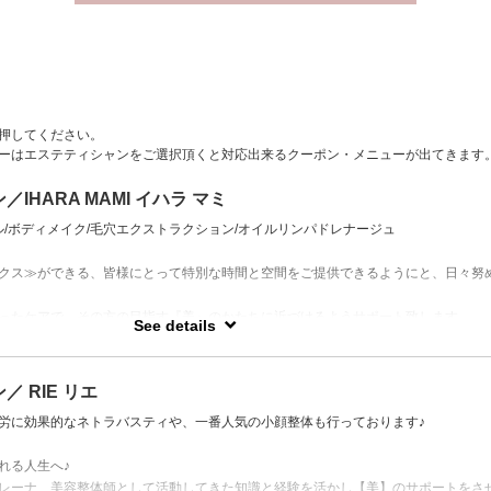
押してください。
ーはエステティシャンをご選択頂くと対応出来るクーポン・メニューが出てきます
IHARA MAMI イハラ マミ
ル/ボディメイク/毛穴エクストラクション/オイルリンパドレナージュ
クス≫ができる、皆様にとって特別な時間と空間をご提供できるようにと、日々努
ったケアで、その方の目指す『美』のかたちに近づけるようサポート致します。
See details
もちろんダイエットやボディメイクについてのお悩みも是非ご相談くださいませ。
 RIE リエ
労に効果的なネトラバスティや、一番人気の小顔整体も行っております♪
れる人生へ♪
レーナ、美容整体師として活動してきた知識と経験を活かし【美】のサポートをさ