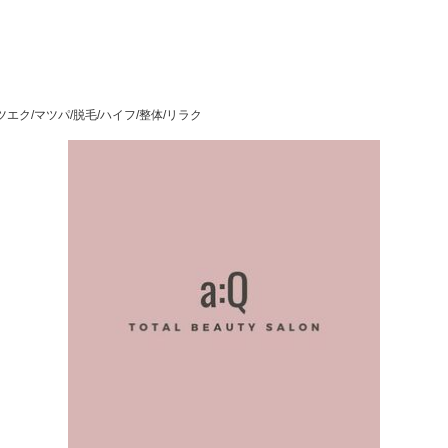
エク/マツパ/脱毛/ハイフ/整体/リラク