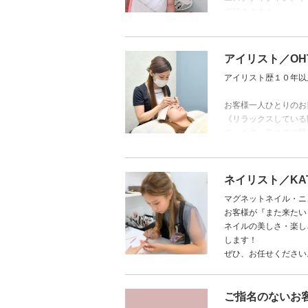
て頂きます！
長年悩んでいたコンプレ
美しさの基準は人それ
アイリスト／OHT
アイリスト歴１０年以
お客様一人ひとりのお
《リラックスしている
ています。初めてで緊
きたいと考えておりま
ネイリスト／KA
マグネットネイル・ニ
お客様が『また来たい
ネイルの美しさ・楽し
します！
ぜひ、お任せください
ご指名のないお