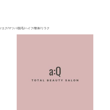
エク/マツパ/脱毛/ハイフ/整体/リラク