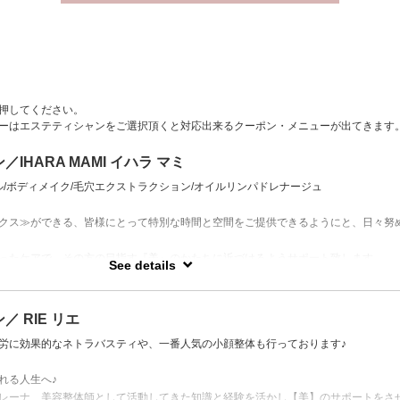
押してください。
ーはエステティシャンをご選択頂くと対応出来るクーポン・メニューが出てきます
IHARA MAMI イハラ マミ
ル/ボディメイク/毛穴エクストラクション/オイルリンパドレナージュ
クス≫ができる、皆様にとって特別な時間と空間をご提供できるようにと、日々努
ったケアで、その方の目指す『美』のかたちに近づけるようサポート致します。
See details
もちろんダイエットやボディメイクについてのお悩みも是非ご相談くださいませ。
 RIE リエ
労に効果的なネトラバスティや、一番人気の小顔整体も行っております♪
れる人生へ♪
レーナ、美容整体師として活動してきた知識と経験を活かし【美】のサポートをさ