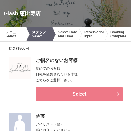
T-lash 恵比寿店
メニュー
スタッフ
Select Date
Reservation
Booking
Select
Select
and Time
Input
Complete
指名料500円
ご指名のないお客様
初めてのお客様
日程を優先されたいお客様
こちらをご選択下さい。
Select
佐藤
アイリスト（歴）
私にお任せください☆