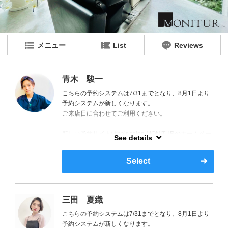
メニュー
List
Reviews
青木 駿一
こちらの予約システムは7/31までとなり、8月1日より
予約システムが新しくなります。
ご来店日に合わせてご利用ください。
新しい予約サイトはhair salon MONITURのホームペー
See details
ジからご案内しております。
Select
おすすめのノンジアミンカラーや、再現性の高い極上
デジタルパーマ、ぜひお任せください。
ヘアカラーでのトラブル・敏感肌などでヘアカラーを
三田 夏織
諦めていた方、お悩みがある方もヘアカラーやパーマ
こちらの予約システムは7/31までとなり、8月1日より
を安心して楽しんでいただけるように、お悩みを一番
予約システムが新しくなります。
に考え、丁寧な施術と再現性の高いヘアスタイルを提