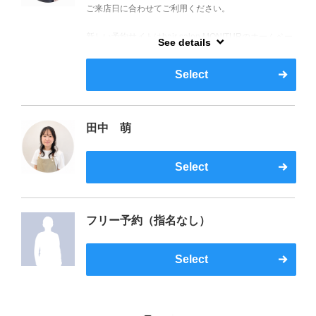
ご来店日に合わせてご利用ください。
供しております。
新しい予約サイトはhair salon MONITURのホームペー
【アジュバン ベーシックカウンセラー取得 】 岡山県
See details
ジからご案内しております。
出身／O型
Select
【全てはご自宅での再現性のために。】
幅広い世代の髪悩みへのアプローチと共に、"毎日のス
タイリングが楽になる"ヘアスタイルの提案をしており
ます。
田中 萌
⭐︎髪と地肌に優しいカラー、ノンジアミンカラーが得
意。
Select
⭐︎極上艶髪ストレートパーマ、ふんわりカール&中性ス
トレートパーマが得意。
フリー予約（指名なし）
⭐︎ショートからロングまでのカット、メンズカットが得
意。
Select
⭐︎ママ美容師だからこそ、産前産後のヘアケアからお子
さまカットも好評です☺︎(赤ちゃんも可)
※お子さまのご予約は【キッズカット】を選択してく