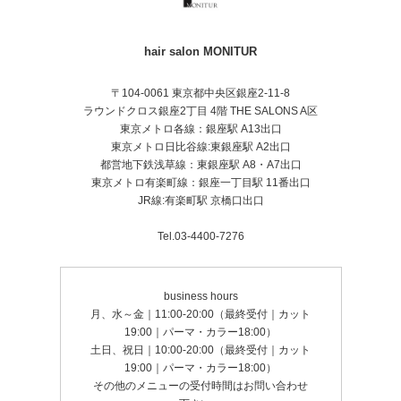
ださい。
LINEでのお問い合わせはこちら
hair salon MONITUR
【公式ライン▶️ @hairsalon_monitur 】
93年生/ママ美容師
〒104-0061 東京都中央区銀座2-11-8
ラウンドクロス銀座2丁目 4階 THE SALONS A区
＊時短勤務(平日・土曜日のみ)/日曜・祝日は通常とな
っております。
東京メトロ各線：銀座駅 A13出口
東京メトロ日比谷線:東銀座駅 A2出口
都営地下鉄浅草線：東銀座駅 A8・A7出口
東京メトロ有楽町線：銀座一丁目駅 11番出口
JR線:有楽町駅 京橋口出口
Tel.03-4400-7276
business hours
月、水～金｜11:00-20:00（最終受付｜カット
19:00｜パーマ・カラー18:00）
土日、祝日｜10:00-20:00（最終受付｜カット
19:00｜パーマ・カラー18:00）
その他のメニューの受付時間はお問い合わせ