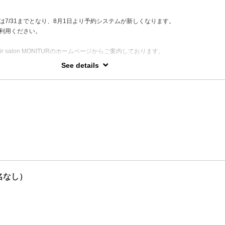
ル・敏感肌などでヘアカラーを諦めていた方、お悩みがある方もヘアカラーやパー
ただけるように、お悩みを一番に考え、丁寧な施術と再現性の高いヘアスタイルを
は7/31までとなり、8月1日より予約システムが新しくなります。
利用ください。
クカウンセラー取得 】 岡山県出身／O型
r salon MONITURのホームページからご案内しております。
See details
現性のために。】
のアプローチと共に、"毎日のスタイリングが楽になる"ヘアスタイルの提案をして
カラー、ノンジアミンカラーが得意。
トパーマ、ふんわりカール&中性ストレートパーマが得意。
グまでのカット、メンズカットが得意。
そ、産前産後のヘアケアからお子さまカットも好評です☺︎(赤ちゃんも可)
名なし）
【キッズカット】を選択してください。
せはこちら
lon_monitur 】