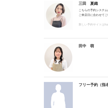
ヘアカラーでのトラブ
三田 夏織
を安心して楽しんでい
こちらの予約システム
供しております。
ご来店日に合わせてご
【アジュバン ベーシッ
新しい予約サイトはhai
【全てはご自宅での再
幅広い世代の髪悩みへ
ります。
田中 萌
⭐︎髪と地肌に優しい
⭐︎極上艶髪ストレー
⭐︎ショートからロン
⭐︎ママ美容師だからこ
フリー予約（指
※お子さまのご予約は
LINEでのお問い合わ
【公式ライン▶️ @hairsa