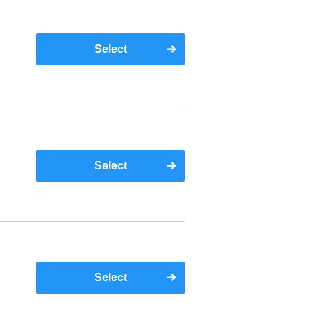
マ
提
Select
お
Select
Select