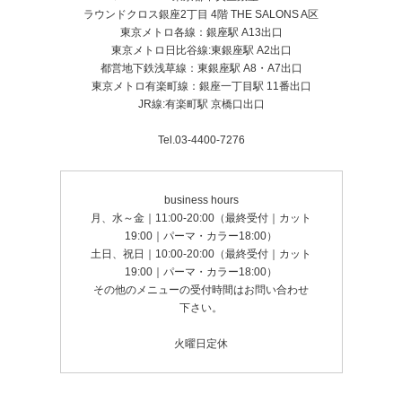
ラウンドクロス銀座2丁目 4階 THE SALONS A区
東京メトロ各線：銀座駅 A13出口
東京メトロ日比谷線:東銀座駅 A2出口
都営地下鉄浅草線：東銀座駅 A8・A7出口
東京メトロ有楽町線：銀座一丁目駅 11番出口
JR線:有楽町駅 京橋口出口
Tel.03-4400-7276
business hours
月、水～金｜11:00-20:00（最終受付｜カット
19:00｜パーマ・カラー18:00）
土日、祝日｜10:00-20:00（最終受付｜カット
19:00｜パーマ・カラー18:00）
その他のメニューの受付時間はお問い合わせ
下さい。
火曜日定休