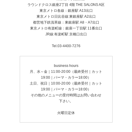
ラウンドクロス銀座2丁目 4階 THE SALONS A区
東京メトロ各線：銀座駅 A13出口
東京メトロ日比谷線:東銀座駅 A2出口
都営地下鉄浅草線：東銀座駅 A8・A7出口
東京メトロ有楽町線：銀座一丁目駅 11番出口
JR線:有楽町駅 京橋口出口
Tel.03-4400-7276
business hours
月、水～金｜11:00-20:00（最終受付｜カット
19:00｜パーマ・カラー18:00）
土日、祝日｜10:00-20:00（最終受付｜カット
19:00｜パーマ・カラー18:00）
その他のメニューの受付時間はお問い合わせ
下さい。
火曜日定休