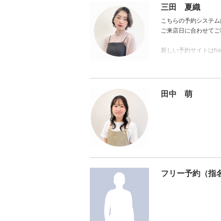
ヘアカラーでのトラブ
三田 夏織
を安心して楽しんでい
こちらの予約システム
供しております。
ご来店日に合わせてご
【アジュバン ベーシッ
新しい予約サイトはhai
【全てはご自宅での再
幅広い世代の髪悩みへ
ります。
田中 萌
⭐︎髪と地肌に優しい
⭐︎極上艶髪ストレー
⭐︎ショートからロン
⭐︎ママ美容師だからこ
フリー予約（指
※お子さまのご予約は
LINEでのお問い合わ
【公式ライン▶️ @hairsa