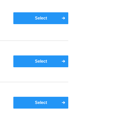
マ
提
Select
お
Select
Select