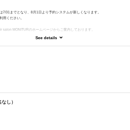
ル・敏感肌などでヘアカラーを諦めていた方、お悩みがある方もヘアカラーやパー
ただけるように、お悩みを一番に考え、丁寧な施術と再現性の高いヘアスタイルを
は7/31までとなり、8月1日より予約システムが新しくなります。
利用ください。
クカウンセラー取得 】 岡山県出身／O型
r salon MONITURのホームページからご案内しております。
See details
現性のために。】
のアプローチと共に、"毎日のスタイリングが楽になる"ヘアスタイルの提案をして
カラー、ノンジアミンカラーが得意。
トパーマ、ふんわりカール&中性ストレートパーマが得意。
グまでのカット、メンズカットが得意。
そ、産前産後のヘアケアからお子さまカットも好評です☺︎(赤ちゃんも可)
名なし）
【キッズカット】を選択してください。
せはこちら
lon_monitur 】