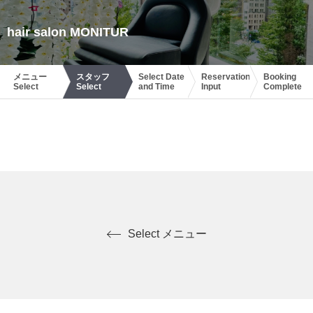
hair salon MONITUR
メニュー
スタッフ
Select Date
Reservation
Booking
Select
Select
and Time
Input
Complete
Select メニュー