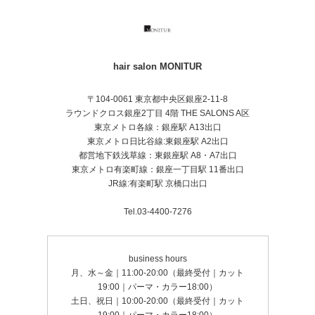
hair salon MONITUR
〒104-0061 東京都中央区銀座2-11-8
ラウンドクロス銀座2丁目 4階 THE SALONS A区
東京メトロ各線：銀座駅 A13出口
東京メトロ日比谷線:東銀座駅 A2出口
都営地下鉄浅草線：東銀座駅 A8・A7出口
東京メトロ有楽町線：銀座一丁目駅 11番出口
JR線:有楽町駅 京橋口出口
Tel.03-4400-7276
business hours
月、水～金｜11:00-20:00（最終受付｜カット
19:00｜パーマ・カラー18:00）
土日、祝日｜10:00-20:00（最終受付｜カット