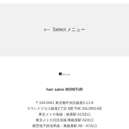
⭐︎髪と地肌に優しいカラー、ノンジアミンカラーが得
意。
⭐︎極上艶髪ストレートパーマ、ふんわりカール&中性ス
トレートパーマが得意。
Select メニュー
⭐︎ショートからロングまでのカット、メンズカットが得
意。
⭐︎ママ美容師だからこそ、産前産後のヘアケアからお子
さまカットも好評です☺︎(赤ちゃんも可)
※お子さまのご予約は【キッズカット】を選択してく
ださい。
LINEでのお問い合わせはこちら
【公式ライン▶️ @hairsalon_monitur 】
hair salon MONITUR
93年生/ママ美容師
〒104-0061 東京都中央区銀座2-11-8
＊時短勤務(平日・土曜日のみ)/日曜・祝日は通常とな
ラウンドクロス銀座2丁目 4階 THE SALONS A区
っております。
東京メトロ各線：銀座駅 A13出口
東京メトロ日比谷線:東銀座駅 A2出口
都営地下鉄浅草線：東銀座駅 A8・A7出口