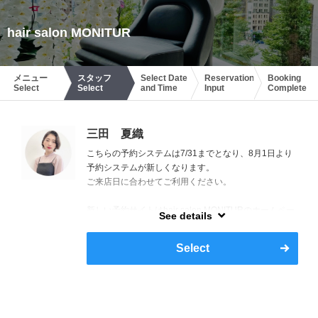
hair salon MONITUR
メニュー
スタッフ
Select Date
Reservation
Booking
Select
Select
and Time
Input
Complete
三田 夏織
こちらの予約システムは7/31までとなり、8月1日より
予約システムが新しくなります。
ご来店日に合わせてご利用ください。
新しい予約サイトはhair salon MONITURのホームペー
See details
ジからご案内しております。
Select
【全てはご自宅での再現性のために。】
幅広い世代の髪悩みへのアプローチと共に、"毎日のス
タイリングが楽になる"ヘアスタイルの提案をしており
ます。