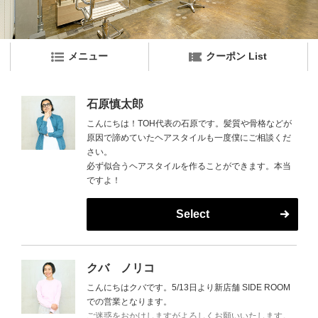
メニュー
クーポン List
石原慎太郎
こんにちは！TOH代表の石原です。髪質や骨格などが
原因で諦めていたヘアスタイルも一度僕にご相談くだ
さい。
必ず似合うヘアスタイルを作ることができます。本当
ですよ！
Select
クバ ノリコ
こんにちはクバです。5/13日より新店舗 SIDE ROOM
での営業となります。
ご迷惑をおかけしますがよろしくお願いいたします。