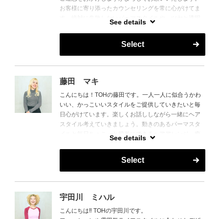
お客様に寄り添ったカウンセリングを常に心がけてま
す。絶対に失敗しないパーマスタイルや、ツヤと透明
See details
感のあるヘアカラーを得意としています。エイジング
ケアなどに関しても興味があるので是非相談して下さ
Select
い。
歳を重ねながら個性もアップデートできるヘアスタイ
ル。わたしに是非任せて下さい。お待ちしております♪
藤田 マキ
こんにちは！TOHの藤田です。一人一人に似合うかわ
いい、かっこいいスタイルをご提供していきたいと毎
日心がけています。楽しくお話ししながら一緒にヘア
スタイル考えていきましょう。動きのあるパーマスタ
イルと毎日ちょこっと簡単にできるヘアアレンジ、癒
See details
しのシャンプーも得意です！
ぜひ一度来てみてください。お待ちしています！
Select
宇田川 ミハル
こんにちは‼︎ TOHの宇田川です。