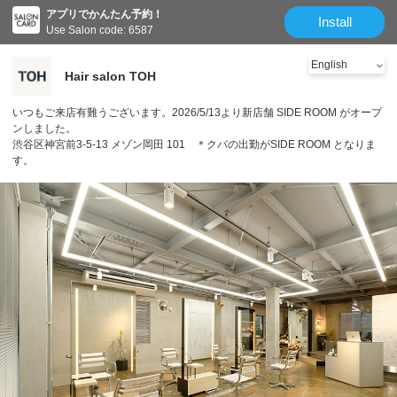
アプリでかんたん予約！
Install
Use Salon code: 6587
Hair salon TOH
いつもご来店有難うございます。2026/5/13より新店舗 SIDE ROOM がオープ
ンしました。
渋谷区神宮前3-5-13 メゾン岡田 101 ＊クバの出勤がSIDE ROOM となりま
す。