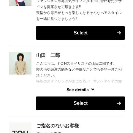
ファッションや雰囲気ライフスタイルに合わせたデザ
インを提案させて頂きます‼︎
髪型から毎日がもっと楽しくなるそんなヘアスタイル
を一緒に見つけましょう‼︎
Select
山田 二郎
こんにちは。T O Hスタイリストの山田二郎です。
髪の毛や頭皮の悩みなど些細なことでも是非一度ご相
談ください。
毎朝のスタイリングが楽になるパーマとヘアケアの知
識、そして丁寧な接客でお待ちしております。
See details
美味しいご飯や旅行の話も好きなのでおすすめありま
したら是非教えてください。
Select
よろしくお願いします。
ご指名のないお客様