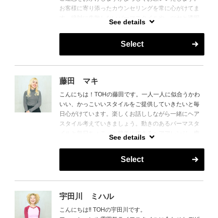
お客様に寄り添ったカウンセリングを常に心がけてま
す。絶対に失敗しないパーマスタイルや、ツヤと透明
See details
感のあるヘアカラーを得意としています。エイジング
ケアなどに関しても興味があるので是非相談して下さ
Select
い。
歳を重ねながら個性もアップデートできるヘアスタイ
ル。わたしに是非任せて下さい。お待ちしております♪
藤田 マキ
こんにちは！TOHの藤田です。一人一人に似合うかわ
いい、かっこいいスタイルをご提供していきたいと毎
日心がけています。楽しくお話ししながら一緒にヘア
スタイル考えていきましょう。動きのあるパーマスタ
イルと毎日ちょこっと簡単にできるヘアアレンジ、癒
See details
しのシャンプーも得意です！
ぜひ一度来てみてください。お待ちしています！
Select
宇田川 ミハル
こんにちは‼︎ TOHの宇田川です。