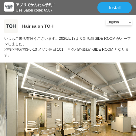
アプリでかんたん予約！
Install
Use Salon code: 6587
Hair salon TOH
いつもご来店有難うございます。2026/5/13より新店舗 SIDE ROOM がオープ
ンしました。
渋谷区神宮前3-5-13 メゾン岡田 101 ＊クバの出勤がSIDE ROOM となりま
す。