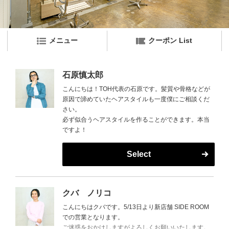
メニュー
クーポン List
石原慎太郎
こんにちは！TOH代表の石原です。髪質や骨格などが
原因で諦めていたヘアスタイルも一度僕にご相談くだ
さい。
必ず似合うヘアスタイルを作ることができます。本当
ですよ！
Select
クバ ノリコ
こんにちはクバです。5/13日より新店舗 SIDE ROOM
での営業となります。
ご迷惑をおかけしますがよろしくお願いいたします。