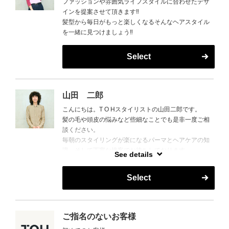
ファッションや雰囲気ライフスタイルに合わせたデザ
インを提案させて頂きます‼︎
髪型から毎日がもっと楽しくなるそんなヘアスタイル
を一緒に見つけましょう‼︎
Select
山田 二郎
こんにちは。T O Hスタイリストの山田二郎です。
髪の毛や頭皮の悩みなど些細なことでも是非一度ご相
談ください。
毎朝のスタイリングが楽になるパーマとヘアケアの知
識、そして丁寧な接客でお待ちしております。
See details
美味しいご飯や旅行の話も好きなのでおすすめありま
したら是非教えてください。
Select
よろしくお願いします。
ご指名のないお客様