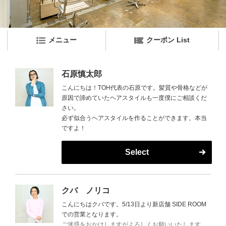
メニュー
クーポン List
石原慎太郎
こんにちは！TOH代表の石原です。髪質や骨格などが
原因で諦めていたヘアスタイルも一度僕にご相談くだ
さい。
必ず似合うヘアスタイルを作ることができます。本当
ですよ！
Select
クバ ノリコ
こんにちはクバです。5/13日より新店舗 SIDE ROOM
での営業となります。
ご迷惑をおかけしますがよろしくお願いいたします。