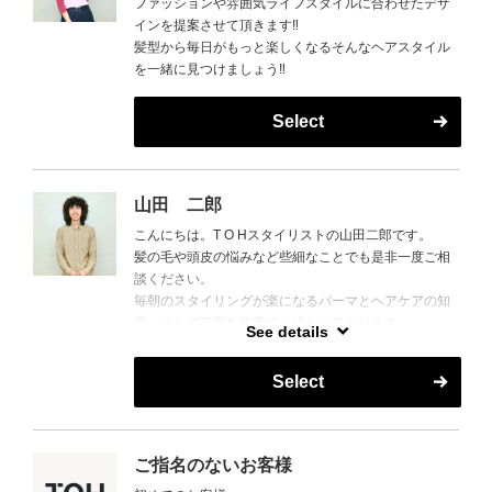
ファッションや雰囲気ライフスタイルに合わせたデザ
インを提案させて頂きます‼︎
髪型から毎日がもっと楽しくなるそんなヘアスタイル
を一緒に見つけましょう‼︎
Select
山田 二郎
こんにちは。T O Hスタイリストの山田二郎です。
髪の毛や頭皮の悩みなど些細なことでも是非一度ご相
談ください。
毎朝のスタイリングが楽になるパーマとヘアケアの知
識、そして丁寧な接客でお待ちしております。
See details
美味しいご飯や旅行の話も好きなのでおすすめありま
したら是非教えてください。
Select
よろしくお願いします。
ご指名のないお客様