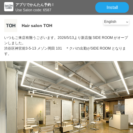
アプリでかんたん予約！
Install
Use Salon code: 6587
Hair salon TOH
いつもご来店有難うございます。2026/5/13より新店舗 SIDE ROOM がオープ
ンしました。
渋谷区神宮前3-5-13 メゾン岡田 101 ＊クバの出勤がSIDE ROOM となりま
す。