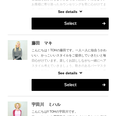
お客様に寄り添ったカウンセリングを常に心がけてま
す。絶対に失敗しないパーマスタイルや、ツヤと透明
See details
感のあるヘアカラーを得意としています。エイジング
ケアなどに関しても興味があるので是非相談して下さ
Select
い。
歳を重ねながら個性もアップデートできるヘアスタイ
ル。わたしに是非任せて下さい。お待ちしております♪
藤田 マキ
こんにちは！TOHの藤田です。一人一人に似合うかわ
いい、かっこいいスタイルをご提供していきたいと毎
日心がけています。楽しくお話ししながら一緒にヘア
スタイル考えていきましょう。動きのあるパーマスタ
イルと毎日ちょこっと簡単にできるヘアアレンジ、癒
See details
しのシャンプーも得意です！
ぜひ一度来てみてください。お待ちしています！
Select
宇田川 ミハル
こんにちは‼︎ TOHの宇田川です。