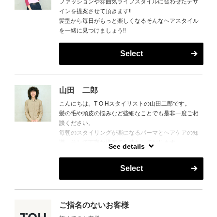
ファッションや雰囲気ライフスタイルに合わせたデザ
インを提案させて頂きます‼︎
髪型から毎日がもっと楽しくなるそんなヘアスタイル
を一緒に見つけましょう‼︎
Select
山田 二郎
こんにちは。T O Hスタイリストの山田二郎です。
髪の毛や頭皮の悩みなど些細なことでも是非一度ご相
談ください。
毎朝のスタイリングが楽になるパーマとヘアケアの知
識、そして丁寧な接客でお待ちしております。
See details
美味しいご飯や旅行の話も好きなのでおすすめありま
したら是非教えてください。
Select
よろしくお願いします。
ご指名のないお客様