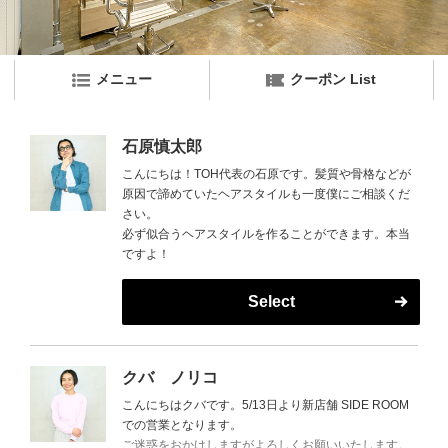
メニュー
クーポン List
石原慎太郎
こんにちは！TOH代表の石原です。髪質や骨格などが
原因で諦めていたヘアスタイルも一度僕にご相談くだ
さい。
必ず似合うヘアスタイルを作ることができます。本当
ですよ！
Select
クバ ノリコ
こんにちはクバです。5/13日より新店舗 SIDE ROOM
での営業となります。
ご迷惑をおかけしますがよろしくお願いいたします。