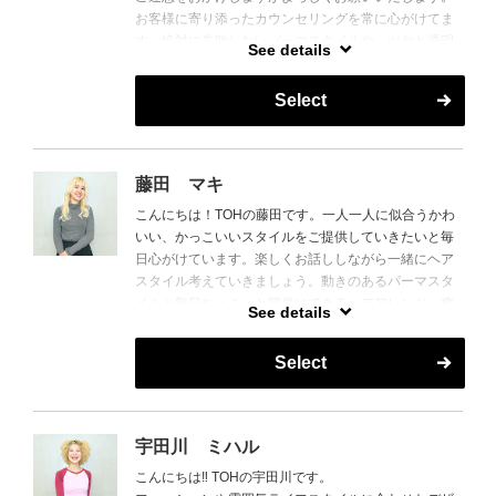
お客様に寄り添ったカウンセリングを常に心がけてま
す。絶対に失敗しないパーマスタイルや、ツヤと透明
See details
感のあるヘアカラーを得意としています。エイジング
ケアなどに関しても興味があるので是非相談して下さ
Select
い。
歳を重ねながら個性もアップデートできるヘアスタイ
ル。わたしに是非任せて下さい。お待ちしております♪
藤田 マキ
こんにちは！TOHの藤田です。一人一人に似合うかわ
いい、かっこいいスタイルをご提供していきたいと毎
日心がけています。楽しくお話ししながら一緒にヘア
スタイル考えていきましょう。動きのあるパーマスタ
イルと毎日ちょこっと簡単にできるヘアアレンジ、癒
See details
しのシャンプーも得意です！
ぜひ一度来てみてください。お待ちしています！
Select
宇田川 ミハル
こんにちは‼︎ TOHの宇田川です。