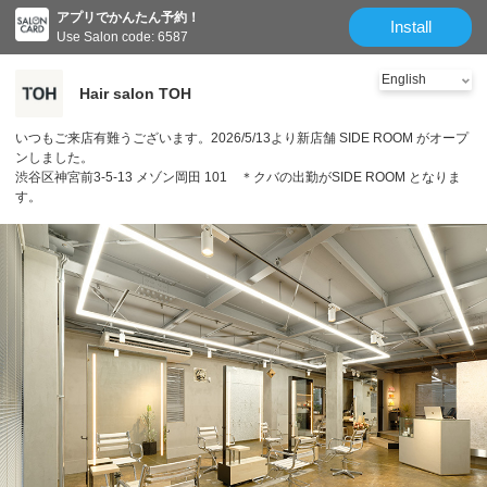
アプリでかんたん予約！
Install
Use Salon code: 6587
Hair salon TOH
いつもご来店有難うございます。2026/5/13より新店舗 SIDE ROOM がオープ
ンしました。
渋谷区神宮前3-5-13 メゾン岡田 101 ＊クバの出勤がSIDE ROOM となりま
す。