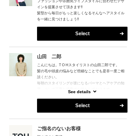
ファッションや雰囲気ライフスタイルに合わせたデザ
インを提案させて頂きます‼︎
髪型から毎日がもっと楽しくなるそんなヘアスタイル
を一緒に見つけましょう‼︎
Select
山田 二郎
こんにちは。T O Hスタイリストの山田二郎です。
髪の毛や頭皮の悩みなど些細なことでも是非一度ご相
談ください。
毎朝のスタイリングが楽になるパーマとヘアケアの知
識、そして丁寧な接客でお待ちしております。
See details
美味しいご飯や旅行の話も好きなのでおすすめありま
したら是非教えてください。
Select
よろしくお願いします。
ご指名のないお客様