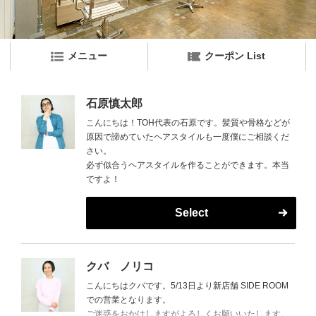
メニュー
クーポン List
石原慎太郎
こんにちは！TOH代表の石原です。髪質や骨格などが
原因で諦めていたヘアスタイルも一度僕にご相談くだ
さい。
必ず似合うヘアスタイルを作ることができます。本当
ですよ！
Select
クバ ノリコ
こんにちはクバです。5/13日より新店舗 SIDE ROOM
での営業となります。
ご迷惑をおかけしますがよろしくお願いいたします。