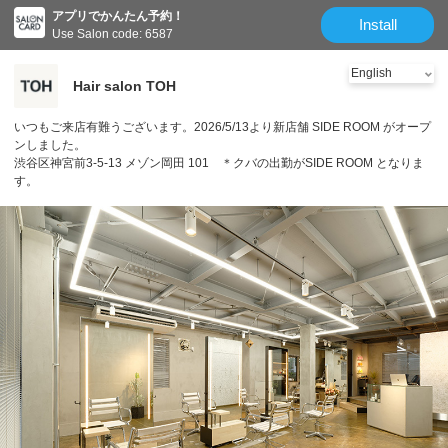
アプリでかんたん予約！
Install
Use Salon code: 6587
Hair salon TOH
いつもご来店有難うございます。2026/5/13より新店舗 SIDE ROOM がオープ
ンしました。
渋谷区神宮前3-5-13 メゾン岡田 101 ＊クバの出勤がSIDE ROOM となりま
す。