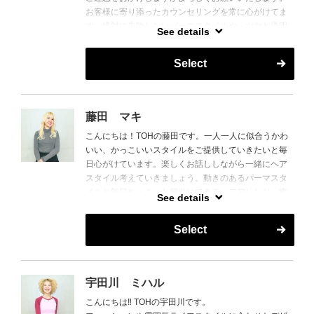
お客様に寄り添ったカウンセリングを常に心がけてま
す。絶対に失敗しないパーマスタイルや、ツヤと透明
See details
感のあるヘアカラーを得意としています。エイジング
ケアなどに関しても興味があるので是非相談して下さ
Select
い。
歳を重ねながら個性もアップデートできるヘアスタイ
ル。わたしに是非任せて下さい。お待ちしております♪
藤田 マキ
こんにちは！TOHの藤田です。一人一人に似合うかわ
いい、かっこいいスタイルをご提供していきたいと毎
日心がけています。楽しくお話ししながら一緒にヘア
スタイル考えていきましょう。動きのあるパーマスタ
イルと毎日ちょこっと簡単にできるヘアアレンジ、癒
See details
しのシャンプーも得意です！
ぜひ一度来てみてください。お待ちしています！
Select
宇田川 ミハル
こんにちは‼︎ TOHの宇田川です。