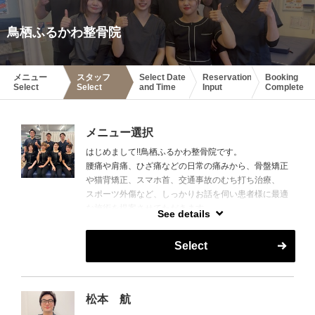
鳥栖ふるかわ整骨院
メニュー
スタッフ
Select Date
Reservation
Booking
Select
Select
and Time
Input
Complete
メニュー選択
はじめまして!!鳥栖ふるかわ整骨院です。
腰痛や肩痛、ひざ痛などの日常の痛みから、骨盤矯正
や猫背矯正、スマホ首、交通事故のむち打ち治療、
スポーツ外傷など、しっかりお話を伺い患者様に最適
な施術を提案させてただきます。
See details
鍼灸治療・美容鍼につきましては女性スタッフが担当
致します。
Select
整骨院内にSALON Nanalaがあります。
脱毛・ホワイトニングも行っています。
ぜひ鳥栖ふるかわ整骨院へ一度ご相談ください‼
松本 航