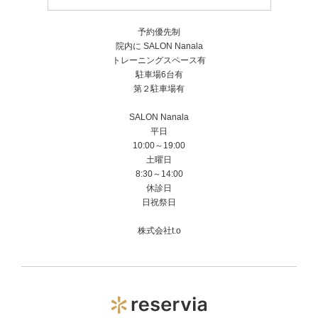
予約優先制
院内に SALON Nanala
トレーニングスペース有
駐車場6台有
第２駐車場有
SALON Nanala
平日
10:00～19:00
土曜日
8:30～14:00
休診日
日祝祭日
株式会社t.o