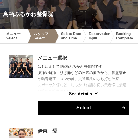
鳥栖ふるかわ整骨院
メニュー
スタッフ
Select Date
Reservation
Booking
Select
Select
and Time
Input
Complete
メニュー選択
はじめまして!!鳥栖ふるかわ整骨院です。
腰痛や肩痛、ひざ痛などの日常の痛みから、骨盤矯正
や猫背矯正、スマホ首、交通事故のむち打ち治療、
スポーツ外傷など、しっかりお話を伺い患者様に最適
な施術を提案させてただきます。
See details
鍼灸治療・美容鍼につきましては女性スタッフが担当
致します。
Select
整骨院内にSALON Nanalaがあります。
脱毛・ホワイトニングも行っています。
ぜひ鳥栖ふるかわ整骨院へ一度ご相談ください‼
伊東 愛