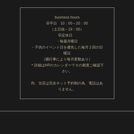
business hours
⦿平日 10：00～20：00
（土日祝～19：00）
⦿定休日
・毎週月曜日
・子供のイベント日を優先した毎月２回の日
曜日
（園行事により毎月変動あり）
＊詳細はHPのカレンダーでその都度ご確認下
さい。
尚、当店は完全ネット予約制の為、電話はあ
りません。