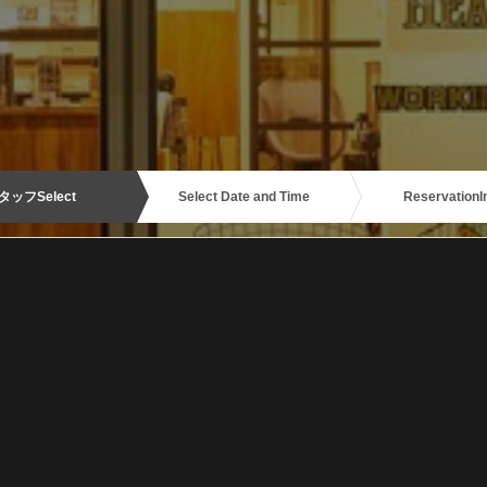
タッフ
Select
Select Date and Time
Reservation
I