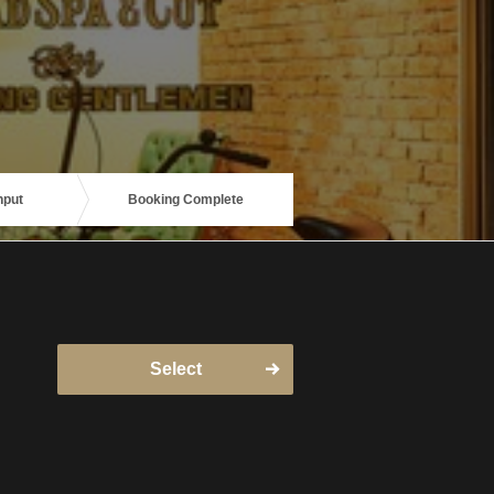
nput
Booking Complete
Select