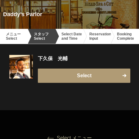
Daddy’s Parlor
メニュー
スタッフ
Select Date
Reservation
Booking
Select
Select
and Time
Input
Complete
下久保 光輔
Select
Select メニュー