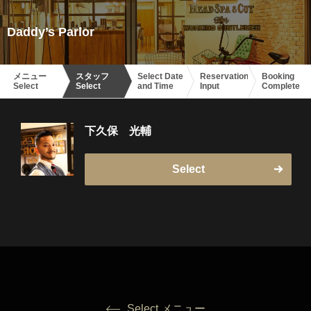
Daddy’s Parlor
メニュー
スタッフ
Select Date
Reservation
Booking
Select
Select
and Time
Input
Complete
下久保 光輔
Select
Select メニュー