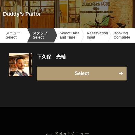
Daddy’s Parlor
メニュー
スタッフ
Select Date
Reservation
Booking
Select
Select
and Time
Input
Complete
下久保 光輔
Select
Select メニュー