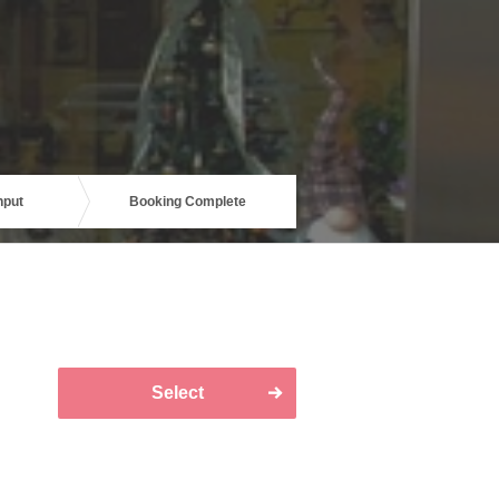
nput
Booking Complete
Select