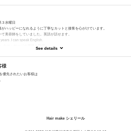
非お越し頂きます様
第３水曜日
様がハッピーになれるように丁寧なカットと接客を心がけています。
いて美容師をしていました。英語が話せます。
5 years .I can speak English.
ックマッサージの資格を取得。
See details
スされてみませんか？
予約は電話予約のみになります（メニューの説明があり申し訳ありません）
客様
のご予約は担当が違う場合その都度、ご予約が必要になります。
程を優先されたいお客様は
 塩見 マッサージ 担当 佐藤 （マッサージができるのは佐藤のみになります
。
Hair make シェリール