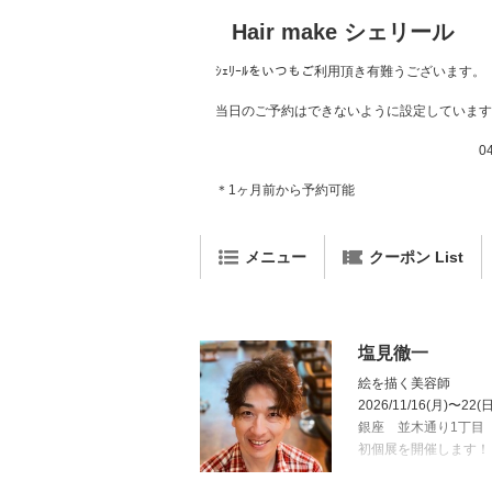
Hair make シェリール
ｼｪﾘｰﾙをいつもご利用頂き有難うございます。
当日のご予約はできないように設定しています
044-741-2
＊1ヶ月前から予約可能
メニュー
クーポン List
塩見徹一
絵を描く美容師
2026/11/16(月)〜22(日
銀座 並木通り1丁目
初個展を開催します！