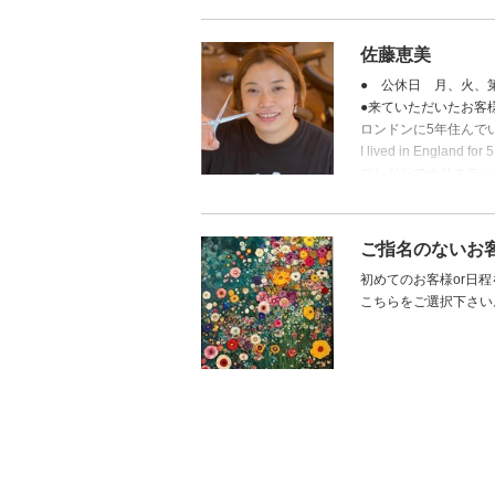
万象繰り合わせの上是
お願い申し上げます
佐藤恵美
● 公休日 月、火、
●来ていただいたお客
ロンドンに5年住んで
I lived in England for 
ロンドンでホリスティ
マッサージでリラック
新規の方のマッサージ
ご指名のないお
ヘアーと組み合わせて
初めてのお客様or日
例） カット 担当
こちらをご選択下さい