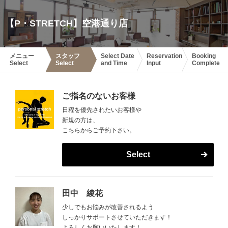
【P・STRETCH】空港通り店
メニュー
スタッフ
Select Date
Reservation
Booking
Select
Select
and Time
Input
Complete
ご指名のないお客様
日程を優先されたいお客様や
新規の方は、
こちらからご予約下さい。
Select
田中 綾花
少しでもお悩みが改善されるよう
しっかりサポートさせていただきます！
よろしくお願いいたします！