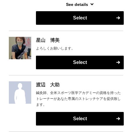
ど、、、お客様の嬉しいお言葉と笑顔に支えられ、
See details
痛みに悩んでいる方や興味がある方、ぜひ一度お試し
日々、施術させて頂いております。
いただければ幸いです。
お会いできるのを楽しみにしております。
Select
お待ちしております。
星山 博美
よろしくお願いします。
Select
渡辺 大助
鍼灸師、全米スポーツ医学アカデミーの資格を持った
トレーナーがあなた専属のストレッチケアを提供致し
ます。
Select