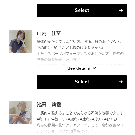
Select
山内 佳苗
身体がかたくてしんどい方、腰痛、肩の上げづらさ、
膝の曲げづらさなどお悩みはありませんか。
また、スポーツパフォーマンスをあげたい方、長年の
姿勢の癖を改善したい方に、
正しい姿勢やパフォーマンスupにどの筋力が必要でど
See details
この柔軟性が足りないかを
お客様ごとのお体に合わせて調整していきます。
Select
私自身もテニスをしており、年齢を重ねてもまだまだ
スポーツパフォーマンスは上げていけると感じていま
す。
ぜひ、専門のパーソナルストレッチを受けて、実感し
池田 莉霞
てみてください。
「筋肉を整える」ことであらゆる不調を改善できます❗️
奥様に後ろ姿が変わったと言われた！身体が軽くなっ
#肩コリ / #首コリ / #腰痛 / #膝痛 / #冷え / #むくみ
た！練習前に来るとその日調子がいいんです！
痛みの原因を見つけ、アプローチして、姿勢改善やコ
肩の痛みが改善され可動域が広がりました！
ンディショニングの指導も行います。
自分の身体のことが分かるようになってきた！などな