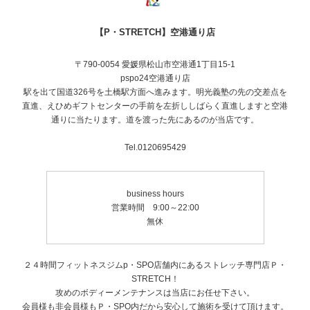
【P・STRETCH】空港通り店
〒790-0054 愛媛県松山市空港通1丁目15-1
pspo24空港通り店
駅を出て国道326号を土橋駅方面へ進みます。明光義塾の先の交差点を
直進、えひめギフトセンターの手前を左折ししばらく直進しますと空港
通りに当たります。道を渡った先にあるのが当店です。
Tel.0120695429
business hours
営業時間 9:00～22:00
無休
２４時間フィットネスジムp・SPO店舗内にあるストレッチ専門店Ｐ・
STRETCH！
攻めのボディーメンテナンスは当店にお任せ下さい。
会員様も非会員様もＰ・SPO内だから安心して施術を受けて頂けます。