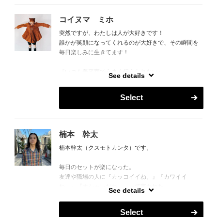
コイヌマ ミホ
突然ですが、わたしは人が大好きです！
誰かが笑顔になってくれるのが大好きで、その瞬間を
毎日楽しみに生きてます！
『いつも美容室でうまく伝えられない』
See details
『本当はもう少しこうしてみたいけどなんか言いづら
くて半端な気持ちで帰ってきちゃう』
Select
『人と違った髪型もしてみたい』
『何て言えばいいかわからないけどやりたい感じがあ
る』
『ほんとはめんどくさくてもっと楽ちんにすごした
楠本 幹太
い』
楠本幹太（クスモトカンタ）です。
『何もしなくてもおしゃれな感じがいい』
とか、たくさんみんな思ってることってあると思うん
毎日のセットが楽になった。
です。
友達や職場の人に『カッコイイね。』『カワイイ
ね。』『オシャレだね。』って言われた。
美容室って少し緊張するなーって思っていたタイプで
See details
何でもない事かもしれない、些細な事かもしれないけ
すが、
ど、
いろんな思いを形にできるように、
Select
とっても幸せで大切な瞬間だと僕は思います。
一緒にヘアスタイルを楽しく作っていきたいです！