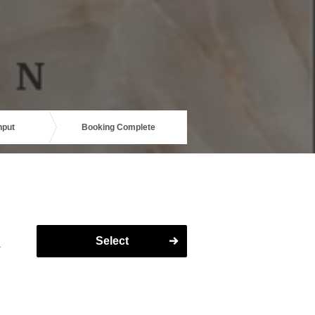
nput
Booking Complete
Select
す