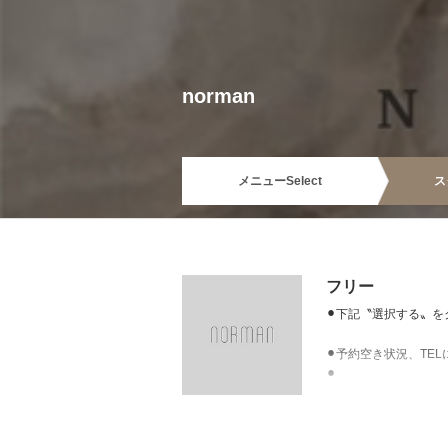
norman
メニュー
Select
ス
フリー
⚫︎下記〝選択する〟を
⚫︎予約空き状況、T
⚫︎
※次回予約ご変更の際