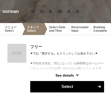
norman
メニュー
スタッフ
Select Date
Reservation
Booking
Select
Select
and Time
Input
Complete
フリー
⚫︎下記〝選択する〟をクリックしてお進み下さい⚫︎
⚫︎予約空き状況、TELになっている時間帯はホームペー
ジからメールでのお問い合わせをお願いいたします⚫︎
See details
※次回予約ご変更の際は、予約入力画面備考欄に、変
更前ご予約日時の入力も併せてお願いいたします
Select