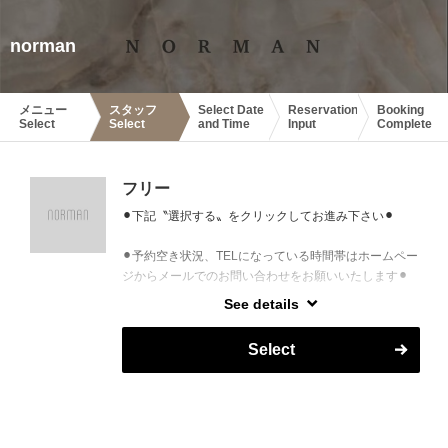
norman
メニュー
スタッフ
Select Date
Reservation
Booking
Select
Select
and Time
Input
Complete
フリー
⚫︎下記〝選択する〟をクリックしてお進み下さい⚫︎
⚫︎予約空き状況、TELになっている時間帯はホームペー
ジからメールでのお問い合わせをお願いいたします⚫︎
See details
※次回予約ご変更の際は、予約入力画面備考欄に、変
更前ご予約日時の入力も併せてお願いいたします
Select