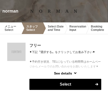
norman
メニュー
スタッフ
Select Date
Reservation
Booking
Select
Select
and Time
Input
Complete
フリー
⚫︎下記〝選択する〟をクリックしてお進み下さい⚫︎
⚫︎予約空き状況、TELになっている時間帯はホームペー
ジからメールでのお問い合わせをお願いいたします⚫︎
See details
※次回予約ご変更の際は、予約入力画面備考欄に、変
更前ご予約日時の入力も併せてお願いいたします
Select