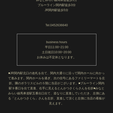
みなとみらい線馬車道徒歩3分
トは全員厳しい基準をクリアし、信頼のおけるスタイ
ブルーライン関内駅徒歩3分
リストのみで構成されており、施術に関してご満足頂
JR関内駅徒歩5分
けるかと存じます。お気軽にお申し付けください。
それ以外の水曜日から土曜日は銀座店に出勤しており
Tel.0452636640
ます。もしお近くにお立ち寄りの際は、銀座店でのご
予約も承っておりますのでぜひご来店頂ければ嬉しく
思います。
https://maps.app.goo.gl/aRTJ3AJk2vVqZ1ri8?g_st=ac
business hours
平日11:00~21:00
予約サイト⤵
土日祝日10:00~20:00
お休みは不定休となります。
https://reservia.jp/reserve/staff/6952?
start_page=1&is_guest=1
■JR関内駅北口の改札を出て、関内大通りに沿って関内ホールに向かっ
て進みます。関内ホールを過ぎ、次の信号にあるファミリーマートを左
折。隣のポラリスビルの５階に当店がございます。■ブルーライン関内
何かご質問などございましたら
駅９番口を出て直進、右手に見えるとんかつさくらさんを右折■みなと
https://lin.ee/58xPDJT
みらい線馬車道駅五番出口出て、道なりに直進していただき、左側にあ
こちらの専用ラインより受け付けております。また近
る「とんかつさくら」さんを左折、直進して頂くと左側に当店の看板が
日中に銀座店に関するウェブサイトも公開いたしま
見えます。
す。