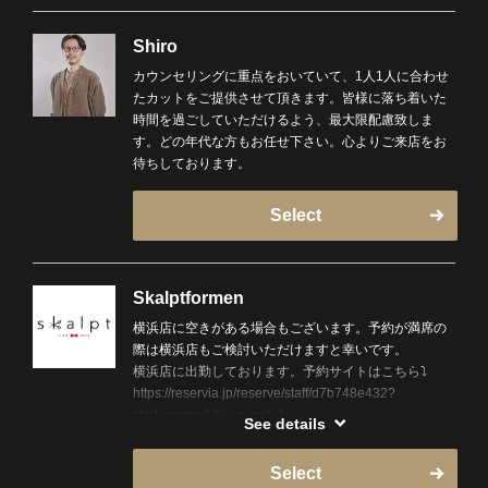
おります。どんなお悩みもご相談ください。皆様のご
希望に寄り添ったご提案を心がけ、細かいところにこ
Shiro
だわった技術を提供させていただきます。ご来店をお
カウンセリングに重点をおいていて、1人1人に合わせ
待ちしております！
たカットをご提供させて頂きます。皆様に落ち着いた
時間を過ごしていただけるよう、最大限配慮致しま
す。どの年代な方もお任せ下さい。心よりご来店をお
待ちしております。
Select
Skalptformen
横浜店に空きがある場合もございます。予約が満席の
際は横浜店もご検討いただけますと幸いです。
横浜店に出勤しております。予約サイトはこちら⤵
https://reservia.jp/reserve/staff/d7b748e432?
start_page=1&is_guest=1
See details
（店舗を間違いのないよう確認をお願いいたします。)
Select