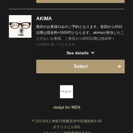
AKIMA
既存のお客様のみのご予約となります。前回から45日
以降は指名料+5500円となります。akimaが担当したこ
とのないお客様、ご来店から90日以降は指名料＋
11000を頂いております。
See details
お陰様で、4月にSkalptformen銀座店をオープンさせて
いただくことになりました。立ち上げとしてAkimaは4
Select
月以降銀座店をメインで出勤となります。
いつもご来店の皆様にはご迷惑をおかけし大変申し訳
ございませんが、馬車道本店でのご予約は、当面の間
「日曜日、月曜日の夜、火曜日」限定とさせて頂きま
す。また、4月以降料金を改定させて頂きます。各メニ
ューに記載致しますので、ご確認頂ければと思いま
skalpt for MEN
す。
〒231-0012 神奈川県横浜市中区相生町4-65
時間や料金のご都合が合わない方は、代わりのスタイ
ポラリスビル501
リストに引き継ぎさせて頂きます。弊社のスタイリス