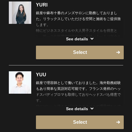
YURI
銀座や麻布十番のメンズサロンに勤務しておりまし
た。リラックスしていただける空間と施術をご提供致
します。
特にビジネススタイルや大人男子スタイルを得意と
し、唯一の女性理容師目線でお客様一人一人に似合う
See details
スタイルをご提案させていただきます！シェービング
メニューにも対応しております。お顔剃りやフェイシ
Select
ャルエステもご相談ください。
カットやマッサージを通して気分転換や日々の疲れを
癒やして頂けたら嬉しいです。皆様のご来店を心より
お待ちしております
YUU
銀座で理容師として働いておりました。海外勤務経験
もあり簡単な英語対応可能です。フランス発祥のヘッ
ドスパディプロマも取得しておりヘッドスパも得意で
す。
特にビシッと決まるビジネススタイルや理容師ならで
See details
はの男らしいフェードスタイルを得意としております
が、もちろんナチュラルなヘアスタイルもお任せ下さ
Select
い！お客様一人一人に合わせて丁寧にご相談させて頂
きます。お顔剃りやフェイシャルエステも得意として