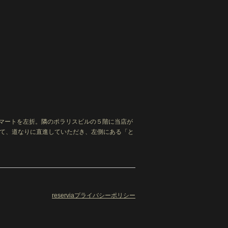
ま
ーマートを左折。隣のポラリスビルの５階に当店が
出て、道なりに直進していただき、左側にある「と
reserviaプライバシーポリシー