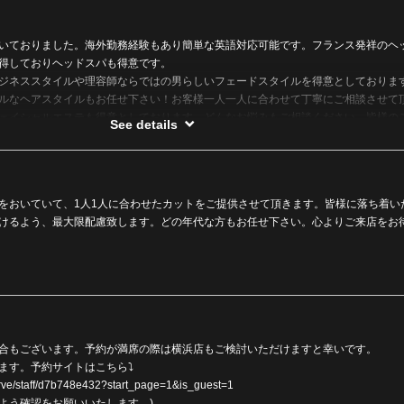
いておりました。海外勤務経験もあり簡単な英語対応可能です。フランス発祥のヘ
得しておりヘッドスパも得意です。
ジネススタイルや理容師ならではの男らしいフェードスタイルを得意としておりま
ルなヘアスタイルもお任せ下さい！お客様一人一人に合わせて丁寧にご相談させて
ェイシャルエステも得意としております。どんなお悩みもご相談ください。皆様の
See details
案を心がけ、細かいところにこだわった技術を提供させていただきます。ご来店を
をおいていて、1人1人に合わせたカットをご提供させて頂きます。皆様に落ち着い
けるよう、最大限配慮致します。どの年代な方もお任せ下さい。心よりご来店をお
合もございます。予約が満席の際は横浜店もご検討いただけますと幸いです。
ます。予約サイトはこちら⤵
eserve/staff/d7b748e432?start_page=1&is_guest=1
よう確認をお願いいたします。)