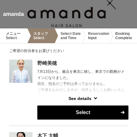
amanda
メニュー
スタッフ
Select Date
Reservation
Booking
Select
Select
and Time
Input
Complete
ご希望の担当者をお選びください
野崎美穂
7月13日から、拠点を東京に移し、東京での勤務がメ
インになりました。
現在、指名のご予約は承っておりません。
ご不便をおかけしますが、何卒よろしくお願いいたし
ます。
See details
instagram @amanda__miho
Select
木下 大輔