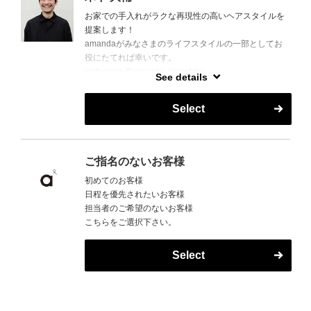
お家での手入れがラクな再現性の高いヘアスタイルを
提案します！
amandaがみなさまのライフスタイルの一部としてお
役にたてれば幸いです。
instagram @amanda_kinoshita
See details
※ご新規様で木下指名の場合、別途指名料1100円がか
Select
かります。
ご指名のないお客様
初めてのお客様
日程を優先されたいお客様
担当者のご希望のないお客様
こちらをご選択下さい。
Select