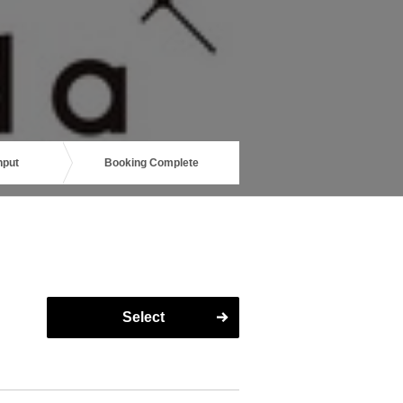
nput
Booking Complete
Select