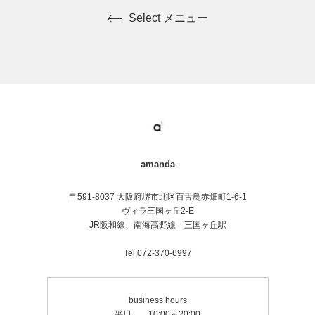
Select メニュー
amanda
〒591-8037 大阪府堺市北区百舌鳥赤畑町1-6-1
ヴィラ三国ヶ丘2-E
JR阪和線、南海高野線 三国ヶ丘駅
Tel.072-370-6997
business hours
平日 10:00～20:00