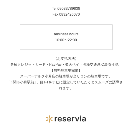
Tel.09033789838
Fax.0832426070
business hours
10:00〜22:00
【お支払方法】
各種クレジットカード・PayPay・楽天ペイ・各種交通系IC決済可能。
【無料駐車場完備】
スーパーアルク小月店の駐車場が当サロンの駐車場です。
下関市小月駅前1丁目1-1をナビに設定していただくとスムーズに誘導さ
れます。