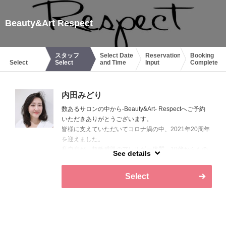
Beauty&Art Respect
スタッフ
Select Date
Reservation
Booking
Select
Select
and Time
Input
Complete
内田みどり
数あるサロンの中から-Beauty&Art- Respectへご予約
いただきありがとうございます。
皆様に支えていただいてコロナ渦の中、2021年20周年
を迎えました。
私自身が、超敏感肌のアレルギー体質。10代からもの
See details
すごいニキビに悩まさせてきました。
その経験があったからこそ出会えた知識、技術、美容
Select
商材たち。
当サロンへのメニュー導入・化粧品・機器に対してオ
ーナーの私の身体で人体実験をし、効果・安全性・ア
レルギーテストを実施し、承認を得たもののみをお取
り扱いしております。