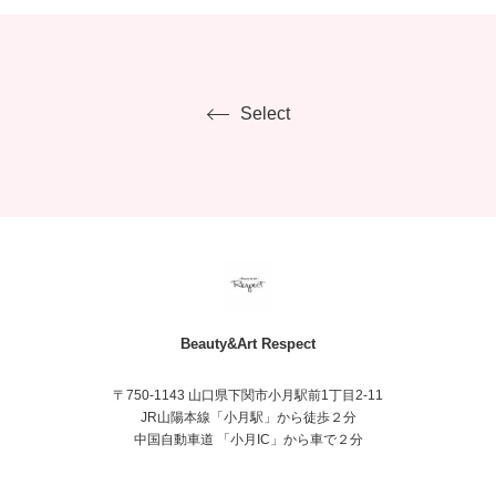
健康えあってこその美しさ。
自然回帰＝私たち人間の身体に備えている自然治癒力
を高め、健康面と美容面をサポートするサロン、それ
が-Beauty&Art- Respectです。
Select
Beauty&Art Respect
〒750-1143 山口県下関市小月駅前1丁目2-11
JR山陽本線「小月駅」から徒歩２分
中国自動車道 「小月IC」から車で２分