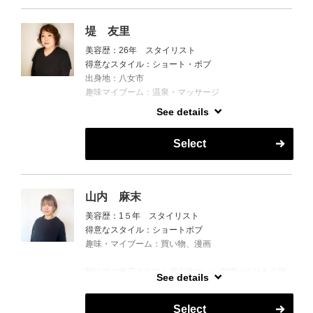
堤 友里
美容歴：26年 スタイリスト
得意なスタイル：ショート・ボブ
出身地：八女市
趣味マイブーム：温泉・マッサージ
See details
お客様の悩みに沿ってお手入れがやりやすいように提
案させて頂きます。まるで頭皮が温泉に入っている様
Select
なオゾントリートメントなど癒しのメニューもありま
すよ。アットホームな空間ですので、初めてでも来店
しやすいと思います。ぜひご来店下さい。心よりお待
ちしています。
山内 麻末
美容歴：1５年 スタイリスト
得意なスタイル：ショートボブ
趣味・マイブーム：買い物、漫画
初めてご来店されても居心地のいい空間づくりを心掛
See details
けてます( `･ㅂ･)و
イメチェンも大歓迎です!!
Select