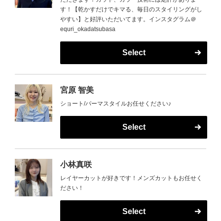
す！【乾かすだけでキマる、毎日のスタイリングがし
やすい】と好評いただいてます。インスタグラム＠
equri_okadatsubasa
Select
宮原 智美
ショート/パーマスタイルお任せください♪
Select
小林真咲
レイヤーカットが好きです！メンズカットもお任せく
ださい！
Select