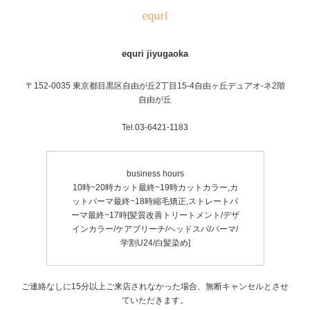
equri jiyugaoka
〒152-0035 東京都目黒区自由が丘2丁目15-4自由ヶ丘デュアオ-ネ2階
自由が丘
Tel.03-6421-1183
business hours
10時~20時カット最終~19時カットカラー,カ
ットパーマ最終~18時縮毛矯正,ストレートパ
ーマ最終~17時[髪質改善トリートメント/デザ
インカラー/ケアブリーチ/ヘッドスパ/パーマ/
学割U24/白髪染め]
ご連絡なしに15分以上ご来店されなかった場合、無断キャンセルとさせ
ていただきます。