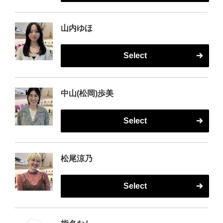
山内ゆほ
Select
中山(松岡)歩美
Select
松尾涼乃
Select