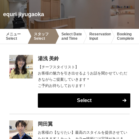
equri jiyugaoka
メニュー
スタッフ
Select Date
Reservation
Booking
Select
Select
and Time
Input
Complete
湯浅 美鈴
【チーフスタイリスト】
お客様の魅力を引き出せるようお話を聞かせていただ
きながらご提案していきます＊
ご予約お待ちしております！
Select
岡田翼
お客様の【なりたい】最高のスタイルを提供させてい
ただきます！カット、カラー技術には定評がありま