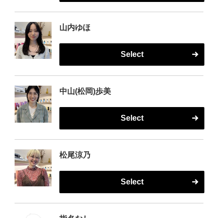
山内ゆほ
Select
中山(松岡)歩美
Select
松尾涼乃
Select