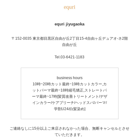
equri jiyugaoka
〒152-0035 東京都目黒区自由が丘2丁目15-4自由ヶ丘デュアオ-ネ2階
自由が丘
Tel.03-6421-1183
business hours
10時~20時カット最終~19時カットカラー,カ
ットパーマ最終~18時縮毛矯正,ストレートパ
ーマ最終~17時[髪質改善トリートメント/デザ
インカラー/ケアブリーチ/ヘッドスパ/パーマ/
学割U24/白髪染め]
ご連絡なしに15分以上ご来店されなかった場合、無断キャンセルとさせ
ていただきます。