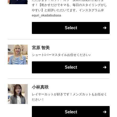
す！【乾かすだけでキマる、毎日のスタイリングがし
やすい】と好評いただいてます。インスタグラム＠
equri_okadatsubasa
Select
宮原 智美
ショート/パーマスタイルお任せください♪
Select
小林真咲
レイヤーカットが好きです！メンズカットもお任せく
ださい！
Select