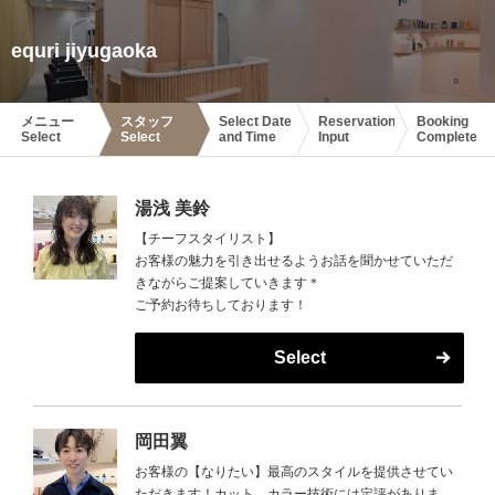
equri jiyugaoka
メニュー
スタッフ
Select Date
Reservation
Booking
Select
Select
and Time
Input
Complete
湯浅 美鈴
【チーフスタイリスト】
お客様の魅力を引き出せるようお話を聞かせていただ
きながらご提案していきます＊
ご予約お待ちしております！
Select
岡田翼
お客様の【なりたい】最高のスタイルを提供させてい
ただきます！カット、カラー技術には定評がありま