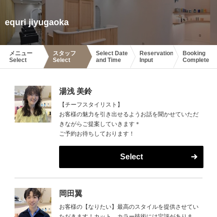
equri jiyugaoka
メニュー
スタッフ
Select Date
Reservation
Booking
Select
Select
and Time
Input
Complete
湯浅 美鈴
【チーフスタイリスト】
お客様の魅力を引き出せるようお話を聞かせていただ
きながらご提案していきます＊
ご予約お待ちしております！
Select
岡田翼
お客様の【なりたい】最高のスタイルを提供させてい
ただきます！カット、カラー技術には定評がありま