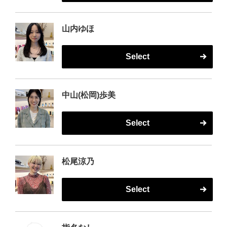
山内ゆほ
Select
中山(松岡)歩美
Select
松尾涼乃
Select