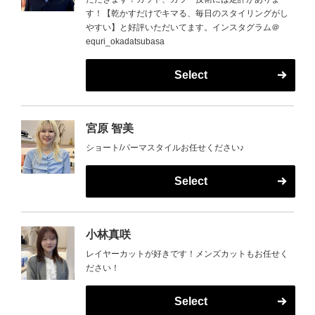
す！【乾かすだけでキマる、毎日のスタイリングがし
やすい】と好評いただいてます。インスタグラム＠
equri_okadatsubasa
Select
宮原 智美
ショート/パーマスタイルお任せください♪
Select
小林真咲
レイヤーカットが好きです！メンズカットもお任せく
ださい！
Select