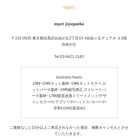
equri jiyugaoka
〒152-0035 東京都目黒区自由が丘2丁目15-4自由ヶ丘デュアオ-ネ2階
自由が丘
Tel.03-6421-1183
business hours
10時~20時カット最終~19時カットカラー,カ
ットパーマ最終~18時縮毛矯正,ストレートパ
ーマ最終~17時[髪質改善トリートメント/デザ
インカラー/ケアブリーチ/ヘッドスパ/パーマ/
学割U24/白髪染め]
ご連絡なしに15分以上ご来店されなかった場合、無断キャンセルとさせ
ていただきます。