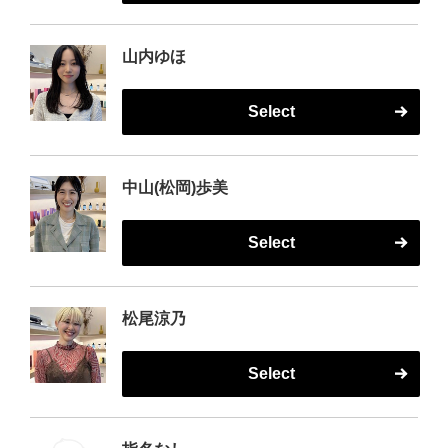
山内ゆほ
Select
中山(松岡)歩美
Select
松尾涼乃
Select