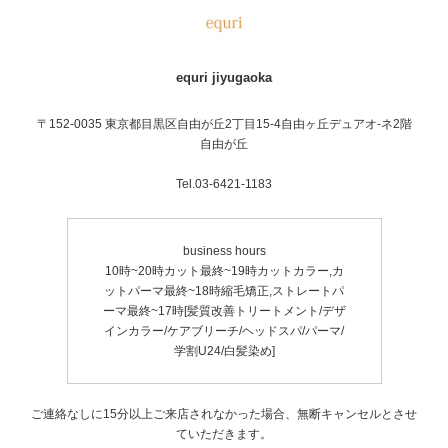
equri jiyugaoka
〒152-0035 東京都目黒区自由が丘2丁目15-4自由ヶ丘デュアオ-ネ2階
自由が丘
Tel.03-6421-1183
business hours
10時~20時カット最終~19時カットカラー,カ
ットパーマ最終~18時縮毛矯正,ストレートパ
ーマ最終~17時[髪質改善トリートメント/デザ
インカラー/ケアブリーチ/ヘッドスパ/パーマ/
学割U24/白髪染め]
ご連絡なしに15分以上ご来店されなかった場合、無断キャンセルとさせ
ていただきます。