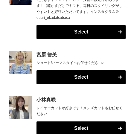
す！【乾かすだけでキマる、毎日のスタイリングがし
やすい】と好評いただいてます。インスタグラム＠
equri_okadatsubasa
Select
宮原 智美
ショート/パーマスタイルお任せください♪
Select
小林真咲
レイヤーカットが好きです！メンズカットもお任せく
ださい！
Select