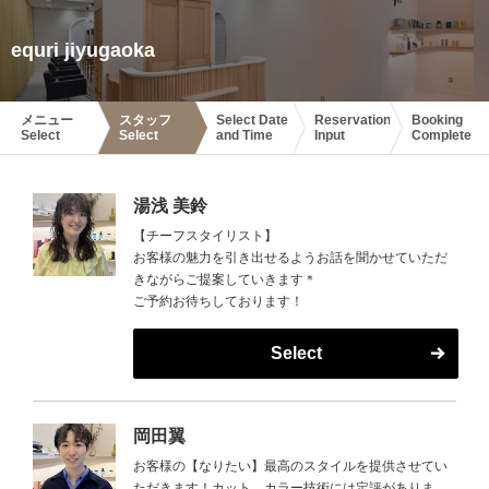
equri jiyugaoka
メニュー
スタッフ
Select Date
Reservation
Booking
Select
Select
and Time
Input
Complete
湯浅 美鈴
【チーフスタイリスト】
お客様の魅力を引き出せるようお話を聞かせていただ
きながらご提案していきます＊
ご予約お待ちしております！
Select
岡田翼
お客様の【なりたい】最高のスタイルを提供させてい
ただきます！カット、カラー技術には定評がありま