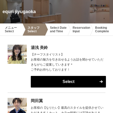
equri jiyugaoka
メニュー
スタッフ
Select Date
Reservation
Booking
Select
Select
and Time
Input
Complete
湯浅 美鈴
【チーフスタイリスト】
お客様の魅力を引き出せるようお話を聞かせていただ
きながらご提案していきます＊
ご予約お待ちしております！
Select
岡田翼
お客様の【なりたい】最高のスタイルを提供させてい
ただきます！カット、カラー技術には定評がありま