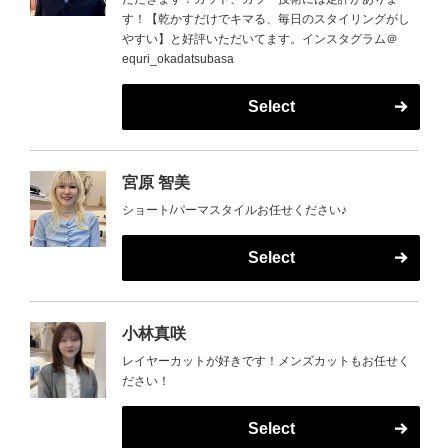
す！【乾かすだけでキマる、毎日のスタイリングがし
やすい】と好評いただいてます。インスタグラム＠
equri_okadatsubasa
Select
宮原 智美
ショート/パーマスタイルお任せください♪
Select
小林真咲
レイヤーカットが好きです！メンズカットもお任せく
ださい！
Select