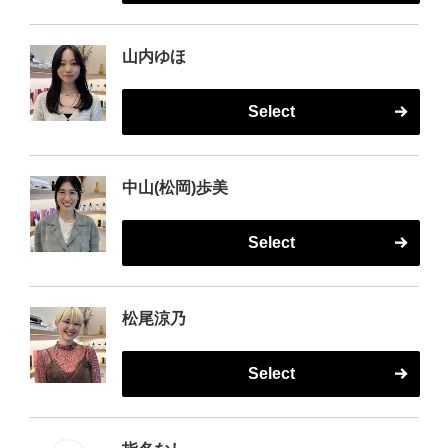
山内ゆほ
Select
中山(松岡)歩美
Select
松尾涼乃
Select