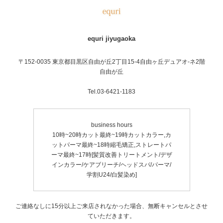
equri jiyugaoka
〒152-0035 東京都目黒区自由が丘2丁目15-4自由ヶ丘デュアオ-ネ2階
自由が丘
Tel.03-6421-1183
business hours
10時~20時カット最終~19時カットカラー,カ
ットパーマ最終~18時縮毛矯正,ストレートパ
ーマ最終~17時[髪質改善トリートメント/デザ
インカラー/ケアブリーチ/ヘッドスパ/パーマ/
学割U24/白髪染め]
ご連絡なしに15分以上ご来店されなかった場合、無断キャンセルとさせ
ていただきます。