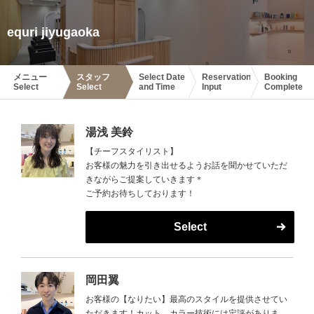
equri jiyugaoka
メニュー
スタッフ
Select Date
Reservation
Booking
Select
Select
and Time
Input
Complete
湯浅 美鈴
【チーフスタイリスト】
お客様の魅力を引き出せるようお話を聞かせていただ
きながらご提案していきます＊
ご予約お待ちしております！
Select
岡田翼
お客様の【なりたい】最高のスタイルを提供させてい
ただきます！カット、カラー技術には定評がありま