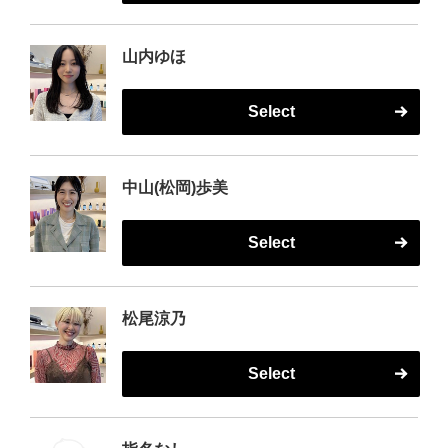
山内ゆほ
Select
中山(松岡)歩美
Select
松尾涼乃
Select