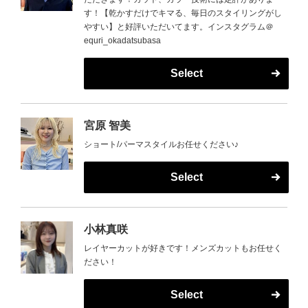
す！【乾かすだけでキマる、毎日のスタイリングがし
やすい】と好評いただいてます。インスタグラム＠
equri_okadatsubasa
Select
宮原 智美
ショート/パーマスタイルお任せください♪
Select
小林真咲
レイヤーカットが好きです！メンズカットもお任せく
ださい！
Select