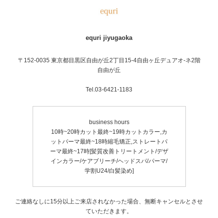
equri jiyugaoka
〒152-0035 東京都目黒区自由が丘2丁目15-4自由ヶ丘デュアオ-ネ2階
自由が丘
Tel.03-6421-1183
business hours
10時~20時カット最終~19時カットカラー,カ
ットパーマ最終~18時縮毛矯正,ストレートパ
ーマ最終~17時[髪質改善トリートメント/デザ
インカラー/ケアブリーチ/ヘッドスパ/パーマ/
学割U24/白髪染め]
ご連絡なしに15分以上ご来店されなかった場合、無断キャンセルとさせ
ていただきます。