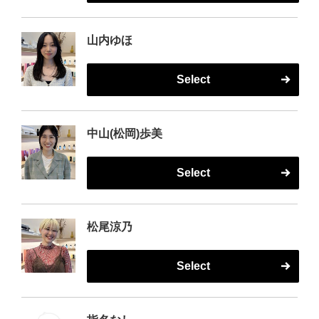
山内ゆほ
Select
中山(松岡)歩美
Select
松尾涼乃
Select