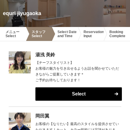
equri jiyugaoka
メニュー
スタッフ
Select Date
Reservation
Booking
Select
Select
and Time
Input
Complete
湯浅 美鈴
【チーフスタイリスト】
お客様の魅力を引き出せるようお話を聞かせていただ
きながらご提案していきます＊
ご予約お待ちしております！
Select
岡田翼
お客様の【なりたい】最高のスタイルを提供させてい
ただきます！カット、カラー技術には定評がありま