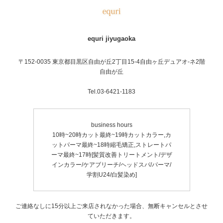
equri jiyugaoka
〒152-0035 東京都目黒区自由が丘2丁目15-4自由ヶ丘デュアオ-ネ2階
自由が丘
Tel.03-6421-1183
business hours
10時~20時カット最終~19時カットカラー,カ
ットパーマ最終~18時縮毛矯正,ストレートパ
ーマ最終~17時[髪質改善トリートメント/デザ
インカラー/ケアブリーチ/ヘッドスパ/パーマ/
学割U24/白髪染め]
ご連絡なしに15分以上ご来店されなかった場合、無断キャンセルとさせ
ていただきます。