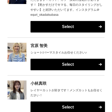
す！【乾かすだけでキマる、毎日のスタイリングがし
やすい】と好評いただいてます。インスタグラム＠
equri_okadatsubasa
Select
宮原 智美
ショート/パーマスタイルお任せください♪
Select
小林真咲
レイヤーカットが好きです！メンズカットもお任せく
ださい！
Select