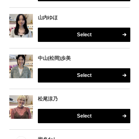
山内ゆほ
Select
中山(松岡)歩美
Select
松尾涼乃
Select