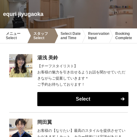
equri jiyugaoka
メニュー
スタッフ
Select Date
Reservation
Booking
Select
Select
and Time
Input
Complete
湯浅 美鈴
【チーフスタイリスト】
お客様の魅力を引き出せるようお話を聞かせていただ
きながらご提案していきます＊
ご予約お待ちしております！
Select
岡田翼
お客様の【なりたい】最高のスタイルを提供させてい
ただきます！カット、カラー技術には定評がありま