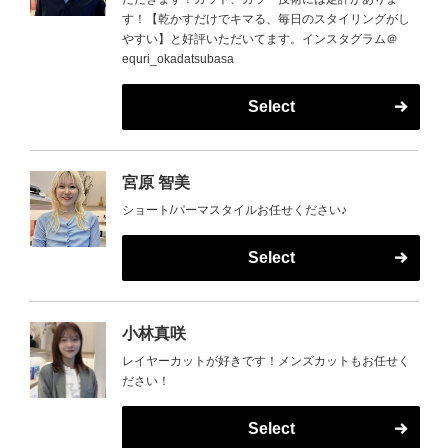
す！【乾かすだけでキマる、毎日のスタイリングがし
やすい】と好評いただいてます。インスタグラム＠
equri_okadatsubasa
Select
宮原 智美
ショート/パーマスタイルお任せください♪
Select
小林真咲
レイヤーカットが好きです！メンズカットもお任せく
ださい！
Select