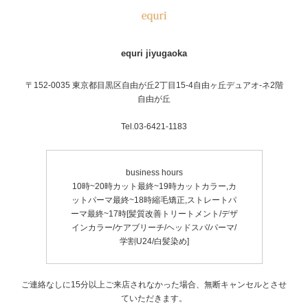
equri jiyugaoka
〒152-0035 東京都目黒区自由が丘2丁目15-4自由ヶ丘デュアオ-ネ2階
自由が丘
Tel.03-6421-1183
business hours
10時~20時カット最終~19時カットカラー,カ
ットパーマ最終~18時縮毛矯正,ストレートパ
ーマ最終~17時[髪質改善トリートメント/デザ
インカラー/ケアブリーチ/ヘッドスパ/パーマ/
学割U24/白髪染め]
ご連絡なしに15分以上ご来店されなかった場合、無断キャンセルとさせ
ていただきます。