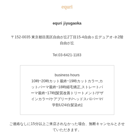
equri jiyugaoka
〒152-0035 東京都目黒区自由が丘2丁目15-4自由ヶ丘デュアオ-ネ2階
自由が丘
Tel.03-6421-1183
business hours
10時~20時カット最終~19時カットカラー,カ
ットパーマ最終~18時縮毛矯正,ストレートパ
ーマ最終~17時[髪質改善トリートメント/デザ
インカラー/ケアブリーチ/ヘッドスパ/パーマ/
学割U24/白髪染め]
ご連絡なしに15分以上ご来店されなかった場合、無断キャンセルとさせ
ていただきます。