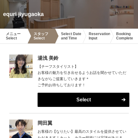
equri jiyugaoka
メニュー
スタッフ
Select Date
Reservation
Booking
Select
Select
and Time
Input
Complete
湯浅 美鈴
【チーフスタイリスト】
お客様の魅力を引き出せるようお話を聞かせていただ
きながらご提案していきます＊
ご予約お待ちしております！
Select
岡田翼
お客様の【なりたい】最高のスタイルを提供させてい
ただきます！カット、カラー技術には定評がありま