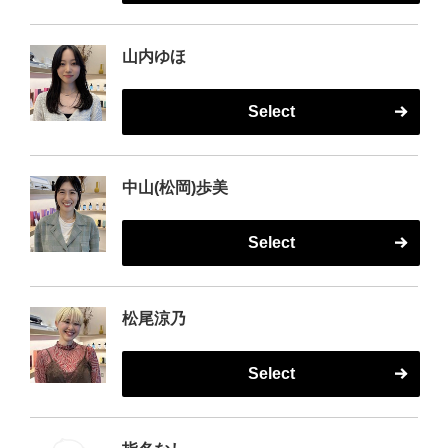
山内ゆほ
Select
中山(松岡)歩美
Select
松尾涼乃
Select