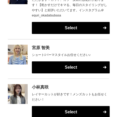
す！【乾かすだけでキマる、毎日のスタイリングがし
やすい】と好評いただいてます。インスタグラム＠
equri_okadatsubasa
Select
宮原 智美
ショート/パーマスタイルお任せください♪
Select
小林真咲
レイヤーカットが好きです！メンズカットもお任せく
ださい！
Select