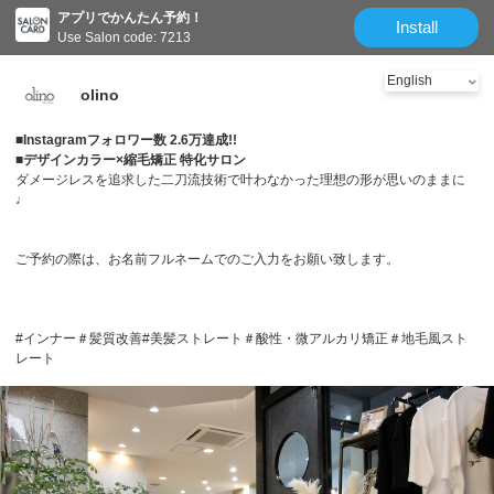
アプリでかんたん予約！
Install
Use Salon code: 7213
olino
■Instagramフォロワー数 2.6万達成!!
■デザインカラー×縮毛矯正 特化サロン
ダメージレスを追求した二刀流技術で叶わなかった理想の形が思いのままに
♩
ご予約の際は、お名前フルネームでのご入力をお願い致します。
#インナー＃髪質改善#美髪ストレート＃酸性・微アルカリ矯正＃地毛風スト
レート