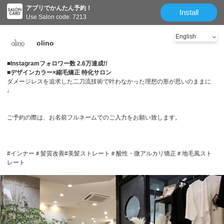
アプリでかんたん予約！
Install
Use Salon code: 7213
olino
■Instagramフォロワー数 2.6万達成!!
■デザインカラー×縮毛矯正 特化サロン
ダメージレスを追求した二刀流技術で叶わなかった理想の形が思いのままに
♩
ご予約の際は、お名前フルネームでのご入力をお願い致します。
#インナー＃髪質改善#美髪ストレート＃酸性・微アルカリ矯正＃地毛風スト
レート